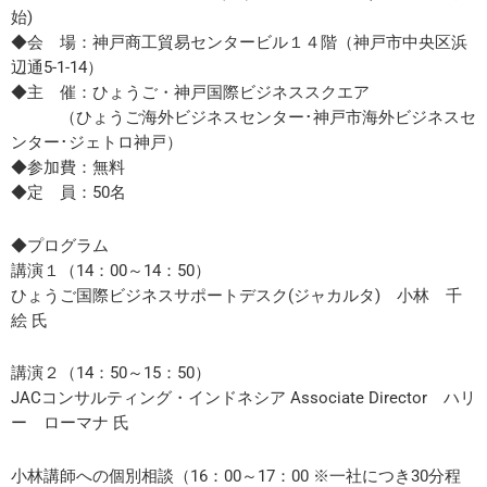
始)
◆会 場：神戸商工貿易センタービル１４階（神戸市中央区浜
辺通5-1-14）
◆主 催：ひょうご・神戸国際ビジネススクエア
（ひょうご海外ビジネスセンター･神戸市海外ビジネスセ
ンター･ジェトロ神戸）
◆参加費：無料
◆定 員：50名
◆プログラム
講演１（14：00～14：50）
ひょうご国際ビジネスサポートデスク(ジャカルタ) 小林 千
絵 氏
講演２（14：50～15：50）
JACコンサルティング・インドネシア Associate Director ハリ
ー ローマナ 氏
小林講師への個別相談（16：00～17：00 ※一社につき30分程