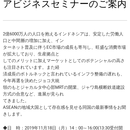
アビジネスセミナーのご案内
2億6000万人の人口を抱えるインドネシアは、安定した労働人
口と中間層の増加に加え、イン
ターネット普及に伴うEC市場の成長も寄与し、旺盛な消費市場
が拡大しており、生産拠点と
してのメリットに加えマーケットとしてのポテンシャルの高さ
も注目されています。また経
済成長のボトルネックと言われているインフラ整備の遅れも、
今年再選を決めたジョコ大統
領のもとジャカルタ中心部MRTの開業、ジャワ島横断鉄道建設
方式の合意など、進展が見られ
てきました。
ASEANの地域大国として存在感を見せる同国の最新事情をお聞
きします。
◆日 時：2019年11月18日（月）14：00～16:00(13:30受付開