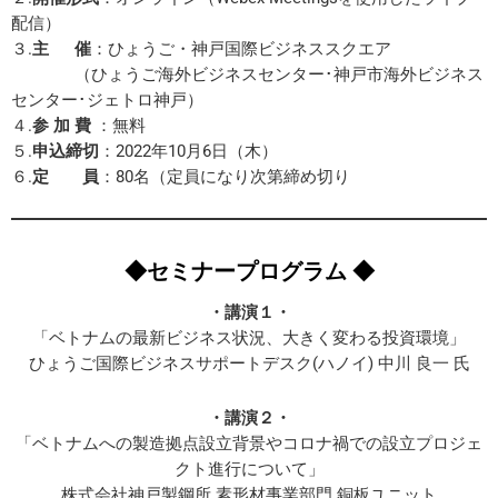
配信）
３.
主 催
：ひょうご・神戸国際ビジネススクエア
（ひょうご海外ビジネスセンター･神戸市海外ビジネス
センター･ジェトロ神戸）
４.
参 加 費
：無料
５.
申込締切
：2022年10月6日（木）
６.
定 員
：80名（定員になり次第締め切り
◆セミナープログラム ◆
・講演１・
「ベトナムの最新ビジネス状況、大きく変わる投資環境」
ひょうご国際ビジネスサポートデスク(ハノイ) 中川 良一 氏
・講演２・
「ベトナムへの製造拠点設立背景やコロナ禍での設立プロジェ
クト進行について」
株式会社神戸製鋼所 素形材事業部門 銅板ユニット