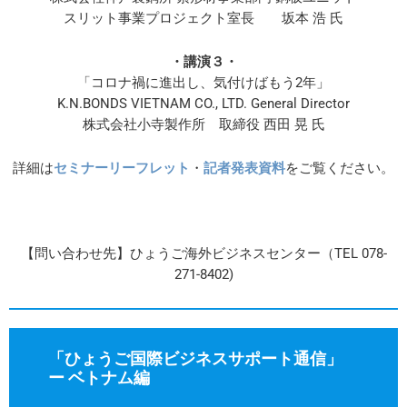
スリット事業プロジェクト室長 坂本 浩 氏
・講演３・
「コロナ禍に進出し、気付けばもう2年」
K.N.BONDS VIETNAM CO., LTD. General Director
株式会社小寺製作所 取締役 西田 晃 氏
詳細は
セミナーリーフレット
・
記者発表資料
をご覧ください。
【問い合わせ先】ひょうご海外ビジネスセンター（TEL 078-
271-8402)
「ひょうご国際ビジネスサポート通信」
ー ベトナム編