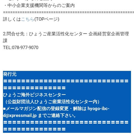
・中小企業支援機関等からのご案内
======================================================
詳しくは
こちら
(TOPページ)
2.問合せ先：ひょうご産業活性化センター 企画経営室企画管理
課
TEL:078-977-9070
発行元
〓〓〓〓〓〓〓〓〓〓〓〓〓〓〓〓〓〓〓〓〓〓〓〓〓〓〓〓
〓〓〓〓〓〓〓〓〓〓〓〓〓〓
ひょうご海外ビジネスセンター
（公益財団法人ひょうご産業活性化センター内）
■メールマガジン配信の登録変更・解除は hyogo-ibc-
d@xpressmail.jp までご連絡下さい。
〓〓〓〓〓〓〓〓〓〓〓〓〓〓〓〓〓〓〓〓〓〓〓〓〓〓〓〓
〓〓〓〓〓〓〓〓〓〓〓〓〓〓