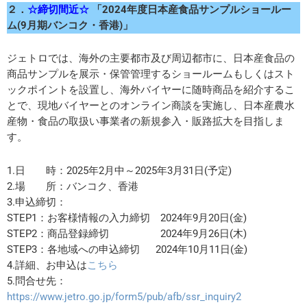
２．
☆締切間近☆
「2024年度日本産食品サンプルショールー
ム(9月期バンコク・香港)」
ジェトロでは、海外の主要都市及び周辺都市に、日本産食品の
商品サンプルを展示・保管管理するショールームもしくはスト
ックポイントを設置し、海外バイヤーに随時商品を紹介するこ
とで、現地バイヤーとのオンライン商談を実施し、日本産農水
産物・食品の取扱い事業者の新規参入・販路拡大を目指しま
す。
1.日 時：2025年2月中～2025年3月31日(予定)
2.場 所：バンコク、香港
3.申込締切：
STEP1：お客様情報の入力締切 2024年9月20日(金)
STEP2：商品登録締切 2024年9月26日(木)
STEP3：各地域への申込締切 2024年10月11日(金)
4.詳細、お申込は
こちら
5.問合せ先：
https://www.jetro.go.jp/form5/pub/afb/ssr_inquiry2