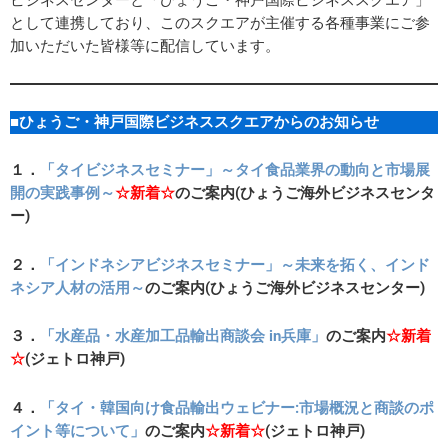
として連携しており、このスクエアが主催する各種事業にご参
加いただいた皆様等に配信しています。
■ひょうご・神戸国際ビジネススクエアからのお知らせ
１．
「タイビジネスセミナー」～タイ食品業界の動向と市場展
開の実践事例～
☆新着☆
のご案内(
ひょうご海外ビジネスセンタ
ー
)
２．
「インドネシアビジネスセミナー」～未来を拓く、インド
ネシア人材の活用～
のご案内(
ひょうご海外ビジネスセンター
)
３．
「水産品・水産加工品輸出商談会 in兵庫」
のご案内
☆新着
☆
(ジェトロ神戸)
４．
「タイ・韓国向け食品輸出ウェビナー:市場概況と商談のポ
イント等について」
のご案内
☆新着☆
(ジェトロ神戸)