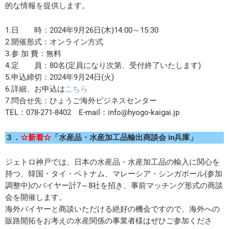
的な情報を提供します。
1.日 時：2024年9月26日(木)14:00～15:30
2.開催形式：オンライン方式
3.参 加 費：無料
4.定 員：80名(定員になり次第、受付終了いたします)
5.申込締切：2024年9月24日(火)
6.詳細、お申込は
こちら
7.問合せ先：ひょうご海外ビジネスセンター
TEL：078-271-8402 E-mail：info@hyogo-kaigai.jp
３．
☆新着☆
「水産品・水産加工品輸出商談会 in兵庫」
ジェトロ神戸では、日本の水産品・水産加工品の輸入に関心を
持つ、韓国・タイ・ベトナム、マレーシア・シンガポール(参加
調整中)のバイヤー計7～8社を招き、事前マッチング形式の商談
会を開催します。
海外バイヤーと商談いただける絶好の機会ですので、海外への
販路開拓をお考えの水産関係の事業者様はぜひご参加くださ