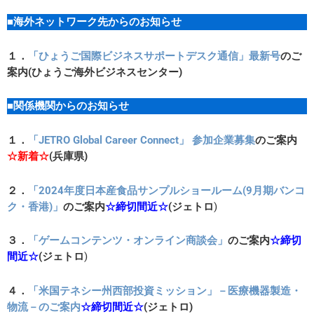
■海外ネットワーク先からのお知らせ
１．
「ひょうご国際ビジネスサポートデスク通信」最新号
のご
案内(ひょうご海外ビジネスセンター)
■関係機関からのお知らせ
１．
「JETRO Global Career Connect」 参加企業募集
のご案内
☆新着☆
(兵庫県)
２．
「2024年度日本産食品サンプルショールーム(9月期バンコ
ク・香港)」
のご案内
☆締切間近☆
(ジェトロ
)
３．
「ゲームコンテンツ・オンライン商談会」
のご案内
☆締切
間近☆
(ジェトロ
)
４．
「米国テネシー州西部投資ミッション」－医療機器製造・
物流－のご案内
☆締切間近☆
(ジェトロ)