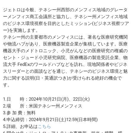
ジェトロは今般、テネシー州西部のメンフィス地域のグレータ
ーメンフィス商工会議所と協力し、テネシー州メンフィス地域
のビジネス環境視察を目的としたミッション(ビジネス視察ツア
ー)を実施します。
テネシー州の主要都市のメンフィスには、著名な医療研究機関
や物流ハブがあり、医療機器製造企業が集積しています。医療
機器大手のメドトロニック、小児がんなどの医療研究の権威の
セント・ジュード小児研究病院、医療機器の製造受託企業、物
流大手 FedExのワールドハブなどを訪れ、現地関係者やビジネ
スリーダーとの面談などを通じ、テネシーのビジネス環境と魅
力に関する説明(日・英通訳つき)が受けられる絶好の機会で
す。
1.日 時：2024年10月21日(月)、22日(火)
2.場 所：米国テネシー州メンフィス
3.参 加 費：無料
4.申込締切：2024年9月21日(土)12:59(日本時間)
5.詳細、お申込は
こちら