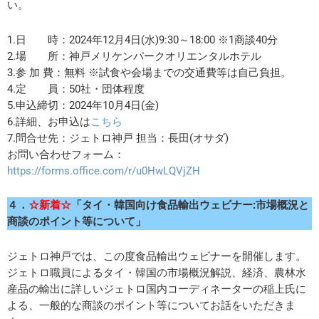
い。
1.日 時：2024年12月4日(水)9:30～18:00 ※1商談40分
2.場 所：神戸メリケンパークオリエンタルホテル
3.参 加 費：無料 ※試食や会場までの交通費等は自己負担。
4.定 員：50社・団体程度
5.申込締切：2024年10月4日(金)
6.詳細、お申込は
こちら
7.問合せ先：ジェトロ神戸 担当：長田(オサダ)
お問い合わせフォーム：
https://forms.office.com/r/u0HwLQVjZH
４．
☆新着☆
「タイ・韓国向け食品輸出ウェビナー:市場概況と
商談のポイント等について」
ジェトロ神戸では、この度食品輸出ウェビナーを開催します。
ジェトロ職員によるタイ・韓国の市場概況解説、経済、農林水
産品の輸出に詳しいジェトロ国内コーディネーターの稲上氏に
よる、一般的な商談のポイント等についてお話をいただきま