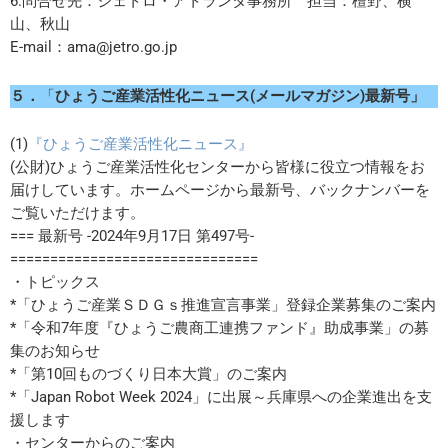
6.問合せ先：ジェトロ・アトランタ事務所 担当：檀野、横
山、秋山
E-mail：ama@jetro.go.jp
５．
「
ひょうご産業活性化ニュース(メールマガジン)最新号」
(1)
『ひょうご産業活性化ニュース』
(公財)ひょうご産業活性化センターから皆様に役立つ情報をお
届けしています。ホームページから最新号、バックナンバーを
ご覧いただけます。
=== 最新号 -2024年9月17日 第497号-
===============================
・トピックス
*「ひょうご産業ＳＤＧｓ推進宣言事業」登録企業募集のご案内
*「令和7年度『ひょうご農商工連携ファンド』助成事業」の募
集のお知らせ
*「第10回ものづくり日本大賞」のご案内
*「Japan Robot Week 2024」に出展～兵庫県への企業進出を支
援します
・センターからのご案内