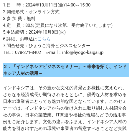
1.日 時：2024年10月11日(金)14:00～15:30
2.開催形式：オンライン方式
3.参 加 費：無料
4.定 員：80名(定員になり次第、受付終了いたします)
5.申込締切：2024年10月8日(火)
6.詳細、お申込は
こちら
7.問合せ先：ひょうご海外ビジネスセンター
TEL：078-271-8402 E-mail：info@hyogo-kaigai.jp
２．
「インドネシアビジネスセミナー」
～未来を拓く、インド
ネシア人材の活用～
インドネシアは、その豊かな文化的背景と多様性に支えられ、
さらなる経済成長が期待されるとともに、優秀な人材を求める
日本の事業者にとっても魅力的な国となっています。このセミ
ナーでは、インドネシアからの受け入れに取り組む人材紹介会
社の事例、日本の製造業、IT関連や福祉の現場などでの活用事
例をご紹介します。文化の違いをふまえ、インドネシア人材の
能力を引き出すための環境や事業者の留意すべきことなど実践