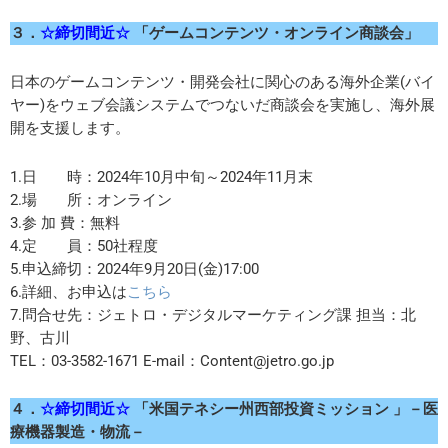
３．
☆締切間近☆
「ゲームコンテンツ・オンライン商談会」
日本のゲームコンテンツ・開発会社に関心のある海外企業(バイ
ヤー)をウェブ会議システムでつないだ商談会を実施し、海外展
開を支援します。
1.日 時：2024年10月中旬～2024年11月末
2.場 所：オンライン
3.参 加 費：無料
4.定 員：50社程度
5.申込締切：2024年9月20日(金)17:00
6.詳細、お申込は
こちら
7.問合せ先：ジェトロ・デジタルマーケティング課 担当：北
野、古川
TEL：03-3582-1671 E-mail：Content@jetro.go.jp
４．
☆締切間近☆
「米国テネシー州西部投資ミッション
」
－医
療機器製造・物流－