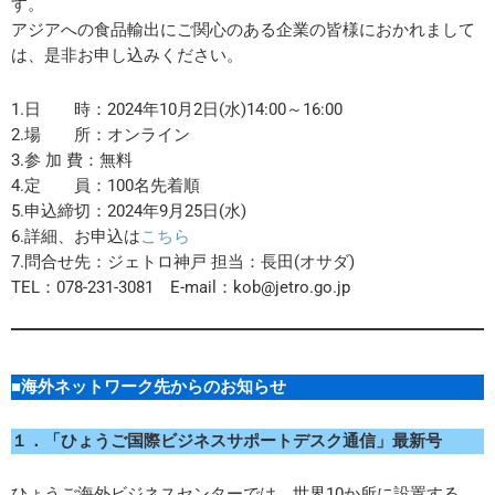
す。
アジアへの食品輸出にご関心のある企業の皆様におかれまして
は、是非お申し込みください。
1.日 時：2024年10月2日(水)14:00～16:00
2.場 所：オンライン
3.参 加 費：無料
4.定 員：100名先着順
5.申込締切：2024年9月25日(水)
6.詳細、お申込は
こちら
7.問合せ先：ジェトロ神戸 担当：長田(オサダ)
TEL：078-231-3081 E-mail：kob@jetro.go.jp
■海外ネットワーク先からのお知らせ
１．
「ひょうご国際ビジネスサポートデスク通信」最新号
ひょうご海外ビジネスセンターでは、世界10か所に設置する