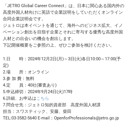
「JETRO Global Career Connect」は、日本に関心ある国内外の
高度外国人材向けに英語で企業説明をしていただくオンライン
合同企業説明会です。
ジェトロは本イベントを通じて、海外へのビジネス拡大、イノ
ベーション創出を目指す企業とそれに寄与する優秀な高度外国
人材との出会いの機会を創出します。
下記開催概要をご参照の上、ぜひご参加を検討ください。
1.日 時：2024年12月2日(月)～3日(火)各日10:00～17:00(予
定)
2.場 所：オンライン
3.参 加 費：無料
4.定 員：40社(審査あり)
5.申込締切：2024年9月24日(火)17時
6.詳細、お申込は
こちら
7.問合せ先：ジェトロ知的資産部 高度外国人材課
担当：スワスティック、安藤、柴田
TEL:03-3582-5640 E-mail：OpenforProfessionals@jetro.go.jp