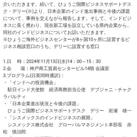
介いただきます。続いて、ひょうご国際ビジネスサポートデス
ク・デリー(※)より、日本企業のインド進出事例と今後の課題
について、事例を交えながら報告します。そして、インドビジ
ネスに長く携わり、現在新工場を設立している県内企業から、
同社のインドビジネスについてお話いただきます。
※ひょうご海外ビジネスセンターが8ヶ国10ヶ所に設置するビ
ジネス相談窓口のうち、デリーに設置する窓口
1.日 時：2024年11月13日(水)14：00～15：30
2.会 場：神戸商工貿易センタービル14階 会議室
3.プログラム(日英同時通訳)：
・「インドへの投資機会」
駐日インド大使館 経済商務担当公使 デブジャニ・チャク
ラバルティ
・「日本企業進出状況と今後の課題」
ひょうご国際ビジネスサポートデスク デリー 岩瀬 雄一
・「シスメックスのインドビジネスの展開」
シスメックス株式会社 グローバルマネジメント本部長 赤
松 慎治郎