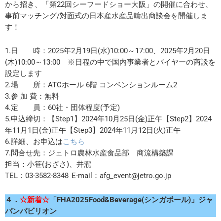
から招き、「第22回シーフードショー大阪」の開催に合わせ、
事前マッチング/対面式の日本産水産品輸出商談会を開催しま
す！
1.日 時：2025年2月19日(水)10:00～17:00、2025年2月20日
(木)10:00～13:00 ※日程の中で国内事業者とバイヤーの商談を
設定します
2.場 所：ATCホール 6階 コンベンションルーム2
3.参 加 費：無料
4.定 員：60社・団体程度(予定)
5.申込締切：【Step1】2024年10月25日(金)正午【Step2】2024
年11月1日(金)正午【Step3】2024年11月12日(火)正午
6.詳細、お申込は
こちら
7.問合せ先：ジェトロ農林水産食品部 商流構築課
担当：小笹(おざさ)、井瀧
TEL：03-3582-8348 E-mail：afg_event@jetro.go.jp
４．
☆新着☆
「FHA2025Food&Beverage(シンガポール)」ジャ
パンパビリオン