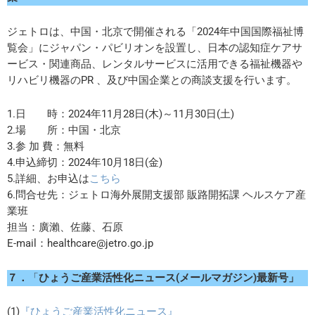
ジェトロは、中国・北京で開催される「2024年中国国際福祉博
覧会」にジャパン・パビリオンを設置し、日本の認知症ケアサ
ービス・関連商品、レンタルサービスに活用できる福祉機器や
リハビリ機器のPR 、及び中国企業との商談支援を行います。
1.日 時：2024年11月28日(木)～11月30日(土)
2.場 所：中国・北京
3.参 加 費：無料
4.申込締切：2024年10月18日(金)
5.詳細、お申込は
こちら
6.問合せ先：ジェトロ海外展開支援部 販路開拓課 ヘルスケア産
業班
担当：廣瀨、佐藤、石原
E-mail：healthcare@jetro.go.jp
７．
「
ひょうご産業活性化ニュース(メールマガジン)最新号」
(1)
『ひょうご産業活性化ニュース』