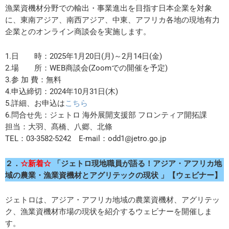
漁業資機材分野での輸出・事業進出を目指す日本企業を対象
に、東南アジア、南西アジア、中東、アフリカ各地の現地有力
企業とのオンライン商談会を実施します。
1.日 時：2025年1月20日(月)～2月14日(金)
2.場 所：WEB商談会(Zoomでの開催を予定)
3.参 加 費：無料
4.申込締切：2024年10月31日(木)
5.詳細、お申込は
こちら
6.問合せ先：ジェトロ 海外展開支援部 フロンティア開拓課
担当：大羽、髙橋、八郷、北條
TEL：03-3582-5242 E-mail：odd1@jetro.go.jp
２．
☆新着☆
「ジェトロ現地職員が語る！アジア・アフリカ地
域の農業・漁業資機材とアグリテックの現状 」【ウェビナー】
ジェトロは、アジア・アフリカ地域の農業資機材、アグリテッ
ク、漁業資機材市場の現状を紹介するウェビナーを開催しま
す。