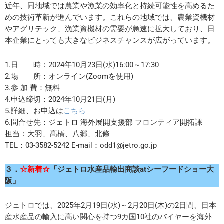
近年、同地域では農業や漁業の効率化と持続可能性を高めるた
めの技術革新が進んでいます。これらの地域では、農業資機材
やアグリテック、漁業資機材の需要が急速に拡大しており、日
本企業にとっても大きなビジネスチャンスが広がっています。
1.日 時：2024年10月23日(水)16:00～17:30
2.場 所：オンライン(Zoomを使用)
3.参 加 費：無料
4.申込締切：2024年10月21日(月)
5.詳細、お申込は
こちら
6.問合せ先：ジェトロ 海外展開支援部 フロンティア開拓課
担当：大羽、髙橋、八郷、北條
TEL：03-3582-5242 E-mail：odd1@jetro.go.jp
３．
☆新着☆
「ジェトロ水産品輸出商談atシーフードショー大
阪」
ジェトロでは、2025年2月19日(水)～2月20日(木)の2日間、日本
産水産品の輸入に高い関心を持つ9カ国10社のバイヤーを海外