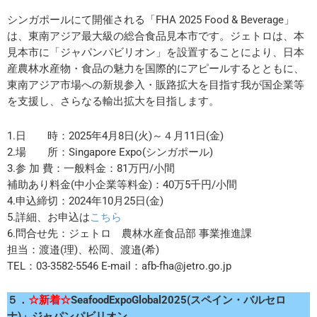
シンガポールにて開催される「FHA 2025 Food & Beverage」
は、東南アジア最大級の総合食品見本市です。ジェトロは、本
見本市に「ジャパンパビリオン」を設置することにより、日本
産農林水産物・食品の魅力を国際的にアピールするとともに、
東南アジア市場への新規参入・販路拡大を目指す我が国企業等
を支援し、さらなる輸出拡大を目指します。
1.日 時：2025年4月8日(火)～４月11日(金)
2.場 所：Singapore Expo(シンガポール)
3.参 加 費：一般料金：81万円/小間
補助あり料金(中小企業等料金)：40万5千円/小間
4.申込締切：2024年10月25日(金)
5.詳細、お申込は
こちら
6.問合せ先：ジェトロ 農林水産食品部 事業推進課
担当：渡邉(理)、松岡、渡邉(希)
TEL：03-3582-5546 E-mail：afb-fha@jetro.go.jp
５．
☆新着☆
SeafoodExpoGlobal2025(スペイン・バルセロ
ナ)」ジャパンパビリオン