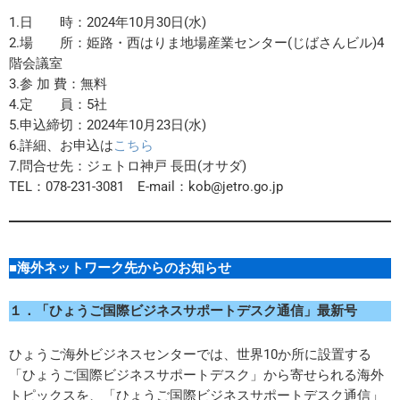
1.日 時：2024年10月30日(水)
2.場 所：姫路・西はりま地場産業センター(じばさんビル)4
階会議室
3.参 加 費：無料
4.定 員：5社
5.申込締切：2024年10月23日(水)
6.詳細、お申込は
こちら
7.問合せ先：ジェトロ神戸 長田(オサダ)
TEL：078-231-3081 E-mail：kob@jetro.go.jp
■海外ネットワーク先からのお知らせ
１．
「ひょうご国際ビジネスサポートデスク通信」最新号
ひょうご海外ビジネスセンターでは、世界10か所に設置する
「ひょうご国際ビジネスサポートデスク」から寄せられる海外
トピックスを、「ひょうご国際ビジネスサポートデスク通信」