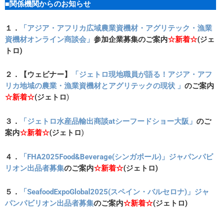
■関係機関からのお知らせ
１．
「アジア・アフリカ広域農業資機材・アグリテック・漁業
資機材オンライン商談会」
参加企業募集のご案内
☆新着☆
(ジェ
トロ
)
２．
【ウェビナー】
「ジェトロ現地職員が語る！アジア・アフ
リカ地域の農業・漁業資機材とアグリテックの現状 」
のご案内
☆新着☆
(ジェトロ
)
３．
「ジェトロ水産品輸出商談atシーフードショー大阪」
のご
案内
☆新着☆
(ジェトロ
)
４．
「FHA2025Food&Beverage(シンガポール)」ジャパンパビ
リオン出品者募集
のご案内
☆新着☆
(ジェトロ)
５．
「SeafoodExpoGlobal2025(スペイン・バルセロナ)」ジャ
パンパビリオン出品者募集
のご案内
☆新着☆
(ジェトロ
)