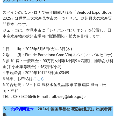
スペインのバルセロナで毎年開催される「Seafood Expo Global
2025」は世界三大水産見本市の一つとされ、欧州最大の水産専
門見本市です。
ジェトロは、本見本市に「ジャパンパビリオン」を設置し、日
本産水産物の欧州市場向け販路開拓・拡大を目指します。
1.日 時：2025年5月6日(火)～8日(木)
2.場 所：Fira de Barcelona Gran Via(スペイン・バルセロナ)
3.参 加 費：一般料金：90万円/小間(1小間9㎡程度)、補助あり料
金(中小企業等料金)：45万円/小間
4.申込締切：2024年10月25日(金)23:59
5.詳細、お申込は
こちら
6.問合せ先：ジェトロ 農林水産食品部 事業推進課 担当：松
岡・神谷
TEL：03-3582-5546 E-mail：afb-seg@jetro.go.jp
６．
☆締切間近☆
「2024中国国際福祉博覧会(北京)」出展者募
集