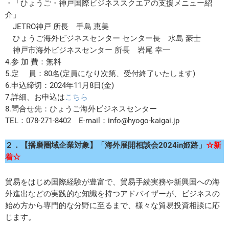
・「ひょうご・神戸国際ビジネススクエアの支援メニュー紹
介」
JETRO神戸 所長 手島 恵美
ひょうご海外ビジネスセンター センター長 水島 豪士
神戸市海外ビジネスセンター 所長 岩尾 幸一
4.参 加 費：無料
5.定 員：80名(定員になり次第、受付終了いたします)
6.申込締切：2024年11月8日(金)
7.詳細、お申込は
こちら
8.問合せ先：ひょうご海外ビジネスセンター
TEL：078-271-8402 E-mail：info@hyogo-kaigai.jp
２．
【播磨圏域企業対象】「海外展開相談会2024in姫路」
☆新
着☆
貿易をはじめ国際経験が豊富で、貿易手続実務や新興国への海
外進出などの実践的な知識を持つアドバイザーが、ビジネスの
始め方から専門的な分野に至るまで、様々な貿易投資相談に応
じます。